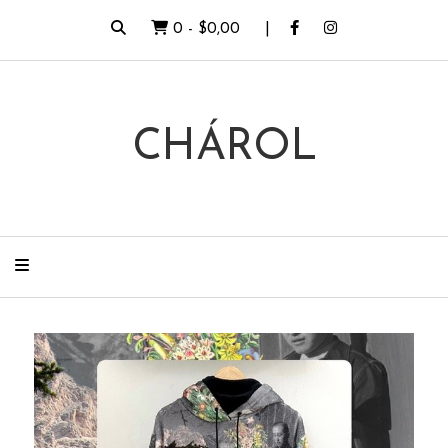
0
-
$0,00
CHÁROL