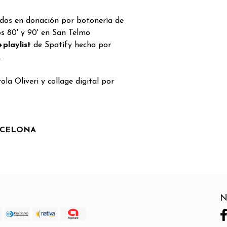
idos en donación por botonería de
s 80' y 90' en San Telmo
+playlist
de Spotify hecha por
.
la Oliveri y collage digital por
RCELONA
N