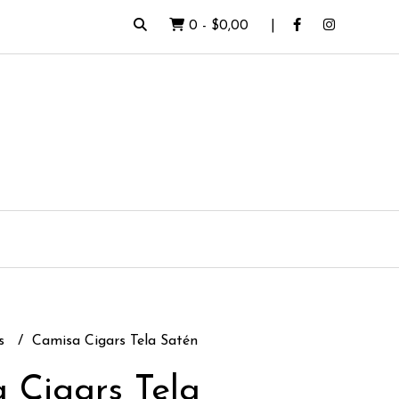
0
-
$0,00
as
Camisa Cigars Tela Satén
 Cigars Tela