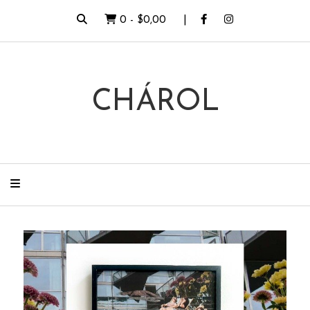
0
-
$0,00
CHÁROL